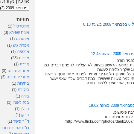
ארכיון נקודת 
תוויות
6 בפברואר 2009 בשעה 0:13
אולטרסול
(1)
אוניה שפירא
(3)
אינטרנט
(1)
אפרת גוש
(1)
ארטפרו
(1)
אריזות
(23)
הגיד תודה...
אריזת
(1)
ת בתואר הראשון בשיווק לא הצליחו להפנים דברים כמו
ג שלך הצליחה לעשות
אתר אינטרנט
(3)
 בעל מועדון תל אביבי ועתיד לפתוח אחד נוסף ברשלצ,
אתרי אינטרנט
(3)
י כמה טעויות שעשיתי, כמה דברים שכדי שאני יעשה
וב, אני ימשיך ללמוד..תודה
בחירות
(1)
ביקורת
(1)
בירה
(1)
בנק לאומי
(1)
ברלין
(1)
בה פוטושופ.
ברקן
(1)
קצת מחויכים יותר
http://www.flickr.com/photos/danb2007
ד״ר פישר
(1)
דו"ח אחריות חברת