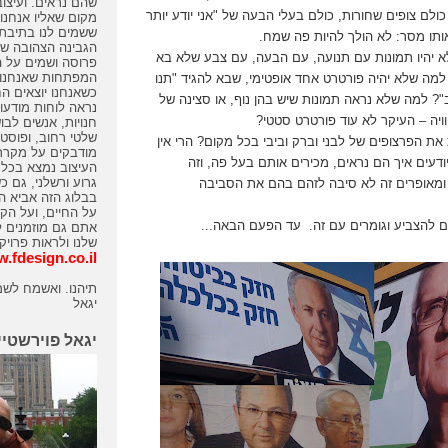
שהם נראים. ועיצוב
ולם צופים שחורות, כולם בעלי הבעה של "אני יודע יותר
מקום שאליו אנחנו 
ששמים לנו בתיבת 
ותו מסר: לא הולך להיות פה שמח.
הגבינה הצהובה שמ
יהיו תמונות עם תנועה, עם הבעה, עם צבע שלא בא
פרוסה ושמים על ה
המפתחות שאנחנו 
מה שלא יהיה פורטרט אחד אופטימי, שבא להגיד "תנו
כשאנחנו יוצאים ה
? למה שלא נראה תמונות שיש בהן נוף, או סצינה של
נראה לוחות מודעו
וויה – העיקר לא עוד פורטרט סטטי?
חנויות, אנשים לבו
שלטי רחוב, ופוסטר
 את הפרצופים של לבני וברק וביבי בכל מקום? הרי אין
מודבקים על מקררי
ודעים איך הם נראים, מכירים אותם בעל פה, וזה
העיצוב נמצא בכל 
גרוע ורשלני, גם כ
מאופרים זה לא סיבה לזהם בהם את הסביבה
בבלוג הזה אביא הת
על החיים, ועל הקש
ים להצביע וגומרים עם זה. עד הפעם הבאה...
אתם גם מוזמנים 
שלנו ולראות פרויק
.fdesign.co.il
תיהנו. ואשמח לשמ
יגאל
יגאל פוירשטיי