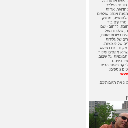
 פוגש אותנו בכל
פונים: הפלייר
הדואר, אריזת
מנה אנחנו שולפים
לחמנייה, מחזיק
מחזיקים ביד
חוצה, לרחוב - שם
ת, שלטים מעל
שים בצורות שונות,
ים של גלידות
ם של פיצוציות.
מקום - גם כשהוא
שהוא מקסים ומקורי.
בוננויות על עיצוב,
ר ביניהם.
לבקר באתר הבית
טים נוספים:
www
וע את תגובותיכם.
ן