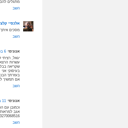
מתגלים להם.
השב
אלכסיי קלצל
מסכים איתך
השב
אנונימי
6 בפברואר 2009 בשעה 12:45
יגאל, רציתי ל
עשרות הרצאו
שקריאה בבלו
בעיסוקי אני
בעזרתך הבנת
אם תמשיך לכת
השב
אנונימי
11 בפברואר 2009 בשעה 19:02
וכמובן עם הר
אגב למראות 
/3270068516/
השב