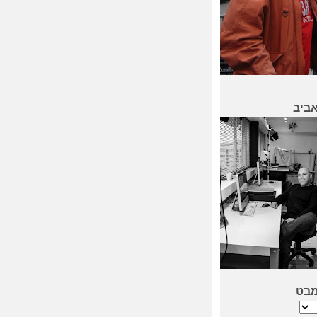
אביב
מבט