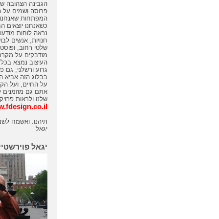
הגבינה הצהובה שמ
פרוסה ושמים על ה
המפתחות שאנחנו 
כשאנחנו יוצאים ה
נראה לוחות מודעו
חנויות, אנשים לבו
שלטי רחוב, ופוסטר
מודבקים על מקררי
העיצוב נמצא בכל 
גרוע ורשלני, גם כ
בבלוג הזה אביא הת
על החיים, ועל הקש
אתם גם מוזמנים 
שלנו ולראות פרויק
.fdesign.co.il
תיהנו. ואשמח לשמ
יגאל
יגאל פוירשטיי