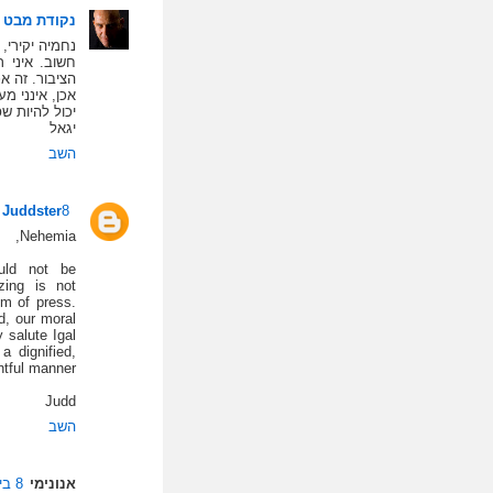
נקודת מבט
נחמיה יקירי,
חשוב. איני 
הציבור. זה א
אכן, אינני מע
יכול להיות 
יגאל
השב
8 ביולי 2008 בשעה 10:16
Juddster
Nehemia,
ould not be
zing is not
om of press.
ed, our moral
 salute Igal
a dignified,
tful manner.
Judd
השב
אנונימי
8 ביולי 2008 בשעה 12:36