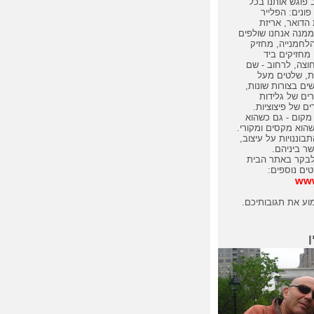
 פוגש אותנו בכל
פונים: הפלייר
הדואר, אריזת
מנה אנחנו שולפים
לחמנייה, מחזיק
מחזיקים ביד
חוצה, לרחוב - שם
ת, שלטים מעל
שים בצורות שונות,
ים של גלידות
ם של פיצוציות.
מקום - גם כשהוא
שהוא מקסים ומקורי.
בוננויות על עיצוב,
ר ביניהם.
לבקר באתר הבית
טים נוספים:
www
וע את תגובותיכם.
ן