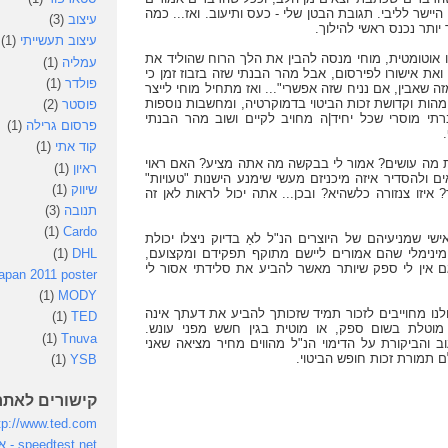
היישר לליבי. תגובת הבטן שלי - כעס ותיעוב. ואז... כמה
עיצוב
(3)
יותר נכנס ראשי להילוך.
עיצוב תעשייתי
(1)
 אוטומטית, מוחי מנסה להבין את הלך הרוח שהוליד את
עמליה
(1)
 ואת אישורו לפירסום, אבל מהר הבנתי שזה בזבוז זמן כי
פולדר
(1)
זה שאבין, אם נניח שזה אפשרי"... ואז מתחיל מוחי לייצר
הות וקדושת זכות הביטוי בדמוקרטיה, ומחשבות נוספות
פוסטר
(2)
תי מוסרי שכל יחיד|ה מחויב לקיים ושוב מהר הבנתי
פרסום גרילה
(1)
קוד אתי
(1)
 מה עושים? אמור לי בבקשה מה אתה מציע? האם ראוי
ראיון
(1)
ם ולהסדיר איזה מיכניזם מעשי שימנע הישנות "טעויות"
שיווק
(1)
איזו צנזורה כלשהיא? ובכן... אתה יכול לראות לאן זה
תנובה
(3)
(1)
Cardo
ישי שמניעיהם של היוצרים הנ"ל לאַ בדיוק ניצלו יכולת
(1)
DHL
מינימלי שהם אמורים ליישם מתוקף תפקידם ומקצועם,
ם אין לי ספק שיותר מאשר להביע את סלידתי אסור לי
apan 2011 poster
(1)
MODY
לנו מחוייבים לזכור תמיד שזכותך להביע את דעתך אינה
(1)
TED
 מוטלת בשום ספק, או מוטית בגין חשש מפני עונש.
(1)
Tnuva
ב והביקורת על הדימוי הנ"ל מהווים מחיר מציאה שאני
תמורת זכות חופש הביטוי.
(1)
YSB
קישורים לאתר
tp://www.ted.com
st.net