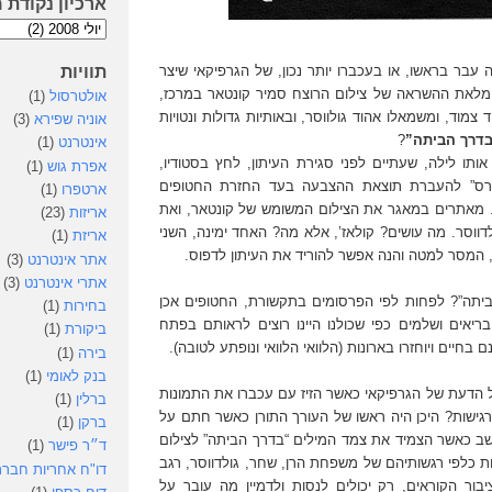
ארכיון נקודת 
תוויות
 עבר בראשו, או בעכברו יותר נכון, של הגרפיקאי שיצר
ומלאת ההשראה של צילום הרוצח סמיר קונטאר במרכז,
אולטרסול
(1)
 צמוד, ומשמאלו אהוד גולווסר, ובאותיות גדולות ונטויות
אוניה שפירא
(3)
דרך הביתה”
?
אינטרנט
(1)
אותו לילה, שעתיים לפני סגירת העיתון, לחץ בסטודיו,
אפרת גוש
(1)
“הורס” להעברת תוצאת ההצבעה בעד החזרת החטופים
ארטפרו
(1)
 מאתרים במאגר את הצילום המשומש של קונטאר, ואת
אריזות
(23)
דווסר. מה עושים? קולאז’, אלא מה? האחד ימינה, השני
אריזת
(1)
המסר למטה והנה אפשר להוריד את העיתון לדפוס.
אתר אינטרנט
(3)
אתרי אינטרנט
(3)
תה”? לפחות לפי הפרסומים בתקשורת, החטופים אכן
בחירות
(1)
בריאים ושלמים כפי שכולנו היינו רוצים לראותם בפתח
ביקורת
(1)
בחיים ויוחזרו בארונות (הלוואי הלוואי ונופתע לטובה).
בירה
(1)
בנק לאומי
(1)
ול הדעת של הגרפיקאי כאשר הזיז עם עכברו את התמונות
ברלין
(1)
 רגישות? היכן היה ראשו של העורך התורן כאשר חתם על
ברקן
(1)
שב כאשר הצמיד את צמד המילים “בדרך הביתה” לצילום
ד״ר פישר
(1)
ת כלפי רגשותיהם של משפחת הרן, שחר, גולדווסר, רגב
דו"ח אחריות חברת
ציבור הקוראים, רק יכולים לנסות ולדמיין מה עובר על