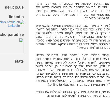
מנת להסיר ספקות, אני מסכים לחלוטין עם הדעה
del.icio.us
 והכעס והתיעוב התעורר בי הוא למראה הדימוי של
נותיו המוצגים באופן כ"כ ציני ופוגע. שנית, אכן תמיד
 שפרשנותי את מוסר ההשכל של הפוסט מוטעית או
linkedin
ם שאינני סבור כך.
 אחריות, אשר מבין את המשמעות והמשא הרגשי שיש
אליים שהוא יוצר ומשום כך אמור לתת עליהם את הדעת,
"צריך לעצור מדי פעם, לקחת נשימה, ולחשוב איזו
radio paradise!
יש לתוכן שהוא יצר." - גרפיקאי כזה, כך אומר השכל
ו, אמור היה להימנע מיצירת ופירסום מסר פוגע כל-כך.
מופנית באופן ברור כלפי אותו גרפיקאי מאכזב "שהוכיח
 לו שהוא "ועדת קישוט".
קבור הכלב: נראה, לאחר הכל, שבחירת הדימוי
והקומפוזיציה נעשו במכוון בהחלט תוך מודעות לshock value ותוך
stats
ן אפקטיבי. "ועדת קישוט" גרידא לא היתה מגיעה לרמת
זו. ולכן, הביקורת שלך,כך נראה אם כן, צריכה להיות
 הכוונה הפוגעת, ולא כלפי חוסר תשומת הלב ורשלנות.
ודם, גם אני חש פגוע למראה היצירה ואולם יחד אם כך
לי להיות מודע ולהתייחס בממוקד לזכות חופש הביטוי
משום שאנו נוטים להיסחף עד להיתלהמות כשמדובר
 ושמע תגובות ברדיו וonline talkbacks.)
יחד עם זה, גם אני, כמו Judd מצדיע לך שטרחת להעלות את הנושא
 ובכך איפשרת לי במה רלוונטית להרחבת הדיון.