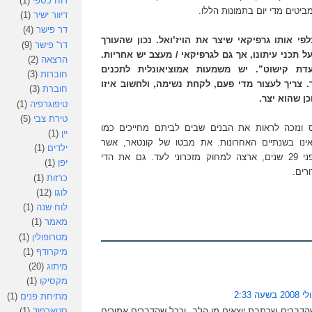
דוח כספי
(1)
טים מדי יום בתמונות הללו.
דיוור ישיר
(1)
דר פישר
(4)
פי אותו גרפיקאי שיצר את הויז’ואל. נכון שהעורך
דר' פישר
(9)
ל תכני עיתונו, אך גם לגרפיקאי / מעצב יש אחריות.
הרצאה
(2)
ת קישוט”. יש משמעות אמוציאונלית לתכנים
חוברות
(3)
ר. צריך לעצור מדי פעם, לקחת נשימה, ולחשוב איזו
חוברת
(3)
ן שהוא יצר.
טיפוגרפיה
(1)
טירת צבי
(5)
ס ונזכה לראות את הבנים שבים לביתם מחייכים כמו
יין
(1)
ינו בשנתיים האחרונות. את מבטו של קונטאר, אשר
ילדים
(1)
הסתובב ליד ביתי לפני 29 שנים, ארצה למחוק מזכרוני לעד. גם את הדי
יפן
(1)
רים.
כרזות
(1)
לוגו
(12)
לוח שנה
(1)
מאמר
(1)
מטרופולין
(1)
מיקרודף
(1)
מיתוג
(20)
מקסיקו
(1)
מתיחת פנים
(1)
סטארפוד
(1)
שהדברים שכתבת יוצאים מן הלב, וככל שהדברים אמורים