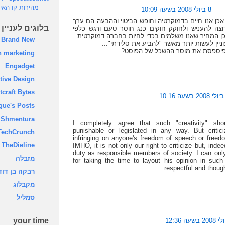
מהירות קו האי
8 ביולי 2008 בשעה 10:09
 אכן אנו חיים בדמוקרטיה וחופש הביטוי וההבעה הם ערך
בלוגים לעניין
רוצה להעניש ולחוקק חוקים כנג חוסר טעם ורגש כלפי
כן המחיר שאנו משלמים בכדי לחיות בחברה דמוקרטית.
Brand New
וניין לעשות יותר מאשר "להביע את סלידתי"...
שפיספסת את מוסר ההשכל של הפוסט?...
 marketing
Engadget
tive Design
tcraft Bytes
gue's Posts
Shmentura
I completely agree that such "creativity" sh
punishable or legislated in any way. But critici
TechCrunch
infringing on anyone's freedom of speech or freed
TheDieline
IMHO, it is not only our right to criticize but, inde
duty as responsible members of society. I can only
מזבלה
for taking the time to layout his opinion in such 
respectful and though
רבקה בן דוד
‫מקבלוג‬
‫סמליל‬
your time