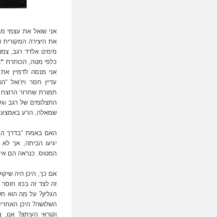
אני שואל את עצמי מה
את היצירה המקורית 
מימינו אלדד רגב, צמוד
כלפי מטה, הכותרת
“ב
אני מנסה לדמיין את 
עדיין חסר ויז’ואל 
תמורת שחרור הרוצח.
התצלומים של רגב וגל
שמאלה, הרע באמצע, 
האם באמת “בדרך הבי
יגיעו הביתה, אך לא 
המטוס. כנראה הם אינם 
אם כך, היכן היה שיק
זה לצד זה בכזו חוסר
הגליון? על מה הוא ח
השלושה? היכן האחריו
וקוראי העיתון? אנו, 