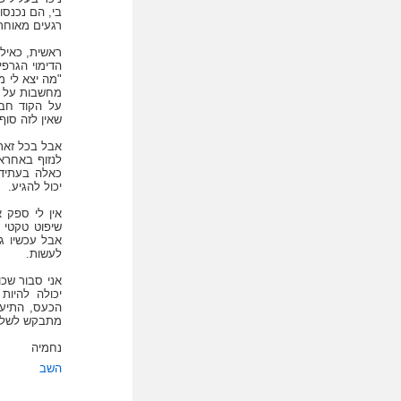
בי, הם נכנסו 
רגעים מאוחר 
ראשית, כאילו
הדימוי הגרפי
"מה יצא לי מ
מחשבות על מ
על הקוד חבר
שאין לזה סוף.
אבל בכל זאת
לנזוף באחראי
כאלה בעתיד? 
יכול להגיע.
אין לי ספק א
שיפוט טקטי 
אבל עכשיו ג
לעשות.
אני סבור שכו
יכולה להיות
הכעס, התיעו
מתבקש לשלם 
נחמיה
השב