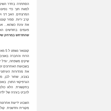
הסתתרה בחדר השינה 
למוות תוך כדי נסיו
המרצחים. האב דני ו
קרב יריות. סמיר קונט
את עינת כשהוא... א
פעמים בחודשים האח
שהתרחש במרחק של 5 דקות הליכה מבי
קונטא
הרוח והחברה באוניב
שיקים משפחה, יגדל יל
בשבועות האחרונים זכ
את מהדורות העיתוני
בצבע, שחור לבן, מאו
הגרפיקאי התורן. באופ
בתקשורת. הלא כולנ
להביט בעיניה של ילד
השבוע ידיעות אחרונו
מקורית וחדשנית. קולא