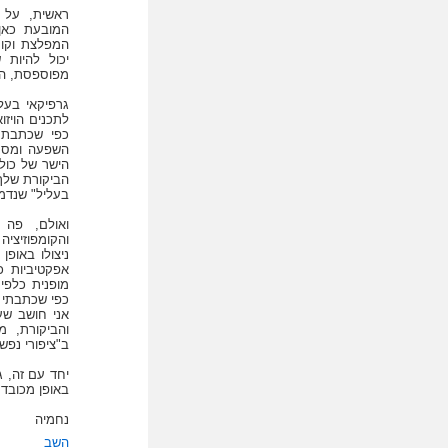
ראשית, על 
המובעת כאן,
המפלצת וקורב
יכול להיות
מפוספסת, הג
גרפיקאי בעל
לתכנים הויזו
כפי שכתבת: 
השפעה ומסר 
הישר של כולנ
הביקורת שלך 
בעליל" שנדמה
ואולם, פה 
ניצולו באופ
אפקטיביות כ
מופנית כלפי
כפי שכתבתי ק
אני חושב שע
והביקורת, 
ב"ציפורי נפש" (ראה
באופן מכובד,
נחמיה
השב