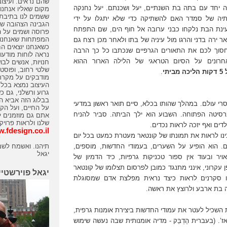
שהם נראים. ועיצוב
יחד עם בתה בת השנתיים, יעל ושכנתם. יעל נחנקה
מקום שאליו אנחנו 
ששמים לנו בתיבת 
נותיה של סמדר האם להשתיקה כדי שלא יתגלו על ידי
הגבינה הצהובה שמ
עינת הבת נלקחו כבני ערובה אל חוף הים, שם התפתח
פרוסה ושמים על ה
המפתחות שאנחנו 
אר ירה בדני והרגו מול עיניה של בתו ולאחר מכן רצח גם
כשאנחנו יוצאים ה
חסוך לכם את התאורים הגרפיים שנכתבו כל כך הרבה
נראה לוחות מודעו
רונים על הסיום הטראגי של הלילה הארור ההוא
חנויות, אנשים לבו
שלטי רחוב, ופוסטר
תי
.
מודבקים על מקררי
העיצוב נמצא בכל 
גרוע ורשלני, גם כ
בבלוג הזה אביא הת
ר נשפט ל 5 מאסרי עולם. במהלך שהותו בכלא, סיים תואר ראשון במדעי
על החיים, ועל הקש
רסיטה הפתוחה. השבוע הוא ילך הביתה. סביר להניח
אתם גם מוזמנים 
שלנו ולראות פרויק
דים ואף יזכה לראות נכדים.
.fdesign.co.il
ינו לראות את תמונתו של קונטאר מעטרת כמעט בכל יום
תיהנו. ואשמח לשמ
ם. הוא הופיע על השערים, בעמודי החדשות, מוספים,
יגאל
יר ובעוד אין ספור טכניקות גרפיות, כיד הדמיון של
ן עקרוני, אינני מתנגד כמובן לפרסום תצלומו של קונטאר
יגאל פוירשטיי
ו סקרנים לראות כיצד נראית מפלצת אדם שמסוגלת
ה בת ארבע ולרוצץ את ראשה.
ת השכיל לעטר את עמודי החדשות ביצירת אומנות גרפית,
ז’. (בעברית הֶדְבֵּק - מדיה אומנותית שבה נעשה שימוש